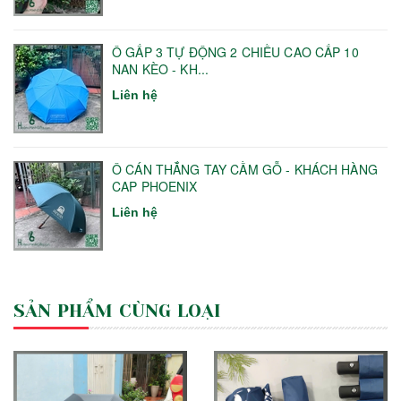
Ô GẤP 3 TỰ ĐỘNG 2 CHIỀU CAO CẤP 10
NAN KÈO - KH...
Liên hệ
Ô CÁN THẲNG TAY CẦM GỖ - KHÁCH HÀNG
CAP PHOENIX
Liên hệ
SẢN PHẨM CÙNG LOẠI