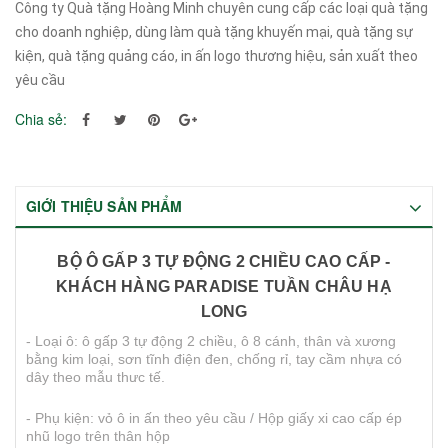
Công ty Quà tặng Hoàng Minh chuyên cung cấp các loại quà tặng
cho doanh nghiệp, dùng làm quà tặng khuyến mại, quà tặng sự
kiện, quà tặng quảng cáo, in ấn logo thương hiệu, sản xuất theo
yêu cầu
Chia sẻ:
GIỚI THIỆU SẢN PHẨM
BỘ Ô GẤP 3 TỰ ĐỘNG 2 CHIỀU CAO CẤP -
KHÁCH HÀNG PARADISE TUẦN CHÂU HẠ
LONG
- Loại ô: ô gấp 3 tự động 2 chiều, ô
8 cánh, thân và xương
bằng kim loại, sơn tĩnh điện đen, chống rỉ, tay cầm nhựa có
dây theo mẫu thưc tế.
- Phụ kiện: vỏ ô in ấn theo yêu cầu / Hộp giấy xi cao cấp ép
nhũ logo trên thân hộp