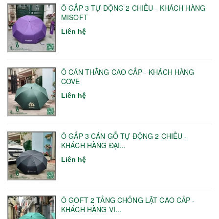
Ô GẤP 3 TỰ ĐỘNG 2 CHIỀU - KHÁCH HÀNG
MISOFT
Liên hệ
Ô CÁN THẲNG CAO CẤP - KHÁCH HÀNG
COVE
Liên hệ
Ô GẤP 3 CÁN GỖ TỰ ĐỘNG 2 CHIỀU -
KHÁCH HÀNG ĐẠI...
Liên hệ
Ô GOFT 2 TẦNG CHỐNG LẬT CAO CẤP -
KHÁCH HÀNG VI...