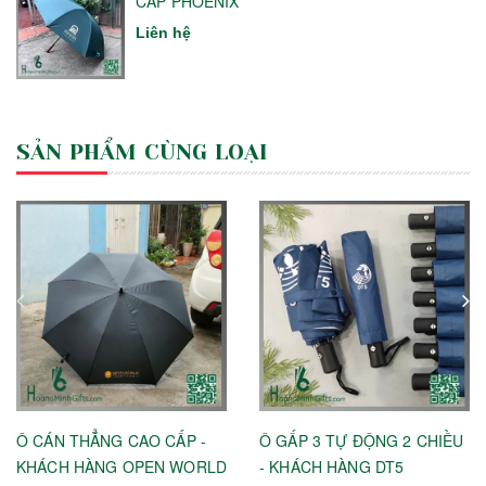
CAP PHOENIX
Liên hệ
SẢN PHẨM CÙNG LOẠI
Ô CÁN THẲNG CAO CẤP -
Ô GẤP 3 TỰ ĐỘNG 2 CHIỀU
KHÁCH HÀNG OPEN WORLD
- KHÁCH HÀNG DT5