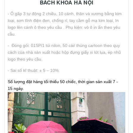
BÁCH KHOA HÀ NỘI
- Ô gấp 3 tự động 2 chiều, 10 cánh, thân và xương bằng kim
loại, sơn tĩnh điện đen, chống rỉ, tay cầm gỗ mạ kim loại, In
logo lên cánh ô theo yêu cầu . Phụ kiện: vỏ ô in ấn theo yêu
cầu.
- Đóng gói: 01SP/1 túi nilon, 50 cái/ thùng cartoon theo quy
cách của nhà sản xuất hoặc hộp đựng giấy xi lót lụa, ép nhũ
logo theo yêu cầu.
- Sai số kĩ thuật: ± 5 – 10%.
Số lượng đặt hàng tối thiểu 50 chiếc, thời gian sản xuất 7 -
15 ngày.