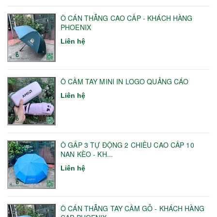
Ô CÁN THẲNG CAO CẤP - KHÁCH HÀNG
PHOENIX
Liên hệ
Ô CẦM TAY MINI IN LOGO QUẢNG CÁO
Liên hệ
Ô GẤP 3 TỰ ĐỘNG 2 CHIỀU CAO CẤP 10
NAN KÈO - KH...
Liên hệ
Ô CÁN THẲNG TAY CẦM GỖ - KHÁCH HÀNG