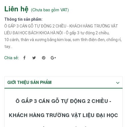
Liên hệ
(
Chưa bao gồm VAT
)
Thông tin sản phẩm:
Ô GẤP 3 CÁN GỖ TỰ ĐỘNG 2 CHIỀU - KHÁCH HÀNG TRƯỜNG VẬT
LIỆU ĐẠI HỌC BÁCH KHOA HÀ NỘI - Ô gấp 3 tự động 2 chiều,
10 cánh, thân và xương bằng kim loại, sơn tĩnh điện đen, chống rỉ,
tay...
Chia sẻ:
GIỚI THIỆU SẢN PHẨM
Ô GẤP 3 CÁN GỖ TỰ ĐỘNG 2 CHIỀU -
KHÁCH HÀNG TRƯỜNG VẬT LIỆU ĐẠI HỌC