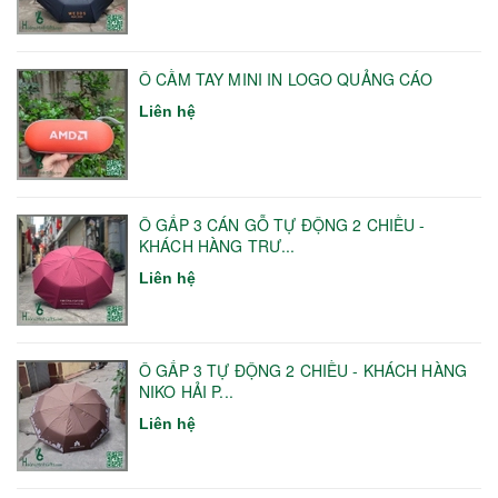
Ô CẦM TAY MINI IN LOGO QUẢNG CÁO
Liên hệ
Ô GẤP 3 CÁN GỖ TỰ ĐỘNG 2 CHIỀU -
KHÁCH HÀNG TRƯ...
Liên hệ
Ô GẤP 3 TỰ ĐỘNG 2 CHIỀU - KHÁCH HÀNG
NIKO HẢI P...
Liên hệ