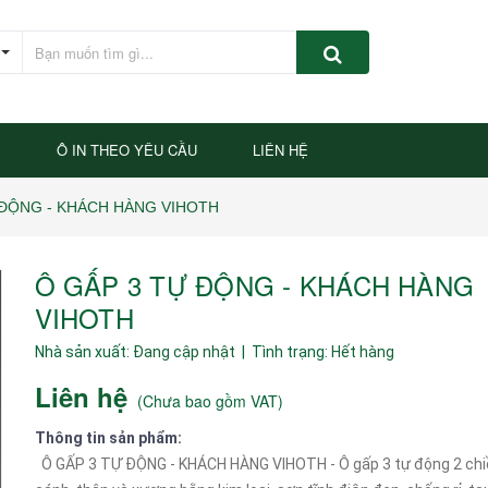
P
Ô IN THEO YÊU CẦU
LIÊN HỆ
 ĐỘNG - KHÁCH HÀNG VIHOTH
Ô GẤP 3 TỰ ĐỘNG - KHÁCH HÀNG
VIHOTH
Nhà sản xuất:
Đang cập nhật
| Tình trạng:
Hết hàng
Liên hệ
(
Chưa bao gồm VAT
)
Thông tin sản phẩm:
Ô GẤP 3 TỰ ĐỘNG - KHÁCH HÀNG VIHOTH - Ô gấp 3 tự động 2 chiề