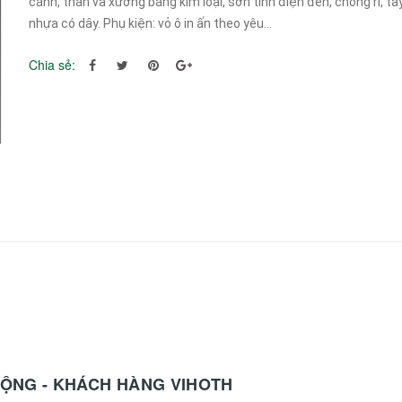
cánh, thân và xương bằng kim loại, sơn tĩnh điện đen, chống rỉ, t
nhựa có dây. Phụ kiện: vỏ ô in ấn theo yêu...
Chia sẻ:
ĐỘNG - KHÁCH HÀNG VIHOTH