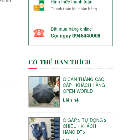
ay cầm
Hình thức thanh toán
Thanh toán khi nhận hàng
Đặt mua hàng online
Gọi ngay
0946440008
CÓ THỂ BẠN THÍCH
Ô CÁN THẲNG CAO
CẤP - KHÁCH HÀNG
OPEN WORLD
Liên hệ
Ô GẤP 3 TỰ ĐỘNG 2
CHIỀU - KHÁCH
HÀNG DT5