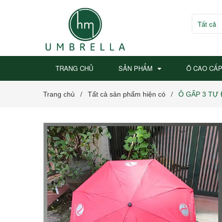
Tất cả
TRANG CHỦ
SẢN PHẨM
Ô CAO CẤ
Trang chủ
Tất cả sản phẩm hiện có
Ô GẤP 3 TỰ
/
/