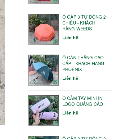
Ô GẤP 3 TỰ ĐỘNG 2
CHIỀU - KHÁCH
HÀNG WEEDS
Liên hệ
Ô CÁN THẲNG CAO
CẤP - KHÁCH HÀNG
PHOENIX
Liên hệ
Ô CẦM TAY MINI IN
LOGO QUẢNG CÁO
Liên hệ
Ô GẤP 3 TỰ ĐỘNG 2