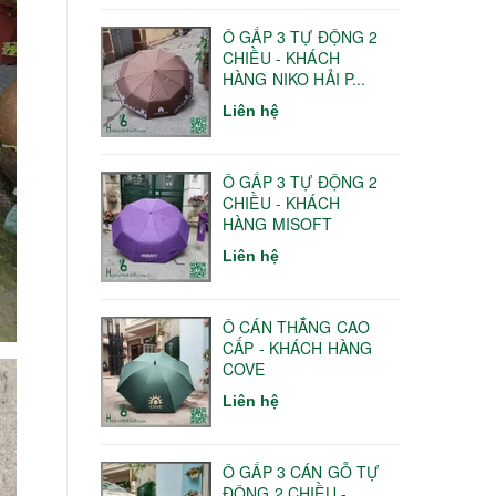
Ô GẤP 3 TỰ ĐỘNG 2
CHIỀU - KHÁCH
HÀNG NIKO HẢI P...
Liên hệ
Ô GẤP 3 TỰ ĐỘNG 2
CHIỀU - KHÁCH
HÀNG MISOFT
Liên hệ
Ô CÁN THẲNG CAO
CẤP - KHÁCH HÀNG
COVE
Liên hệ
Ô GẤP 3 CÁN GỖ TỰ
ĐỘNG 2 CHIỀU -