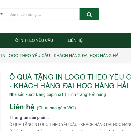
P
Ô IN THEO YÊU CẦU
LIÊN HỆ
 IN LOGO THEO YÊU CẦU - KHÁCH HÀNG ĐẠI HỌC HÀNG HẢI
Ô QUÀ TẶNG IN LOGO THEO YÊU 
- KHÁCH HÀNG ĐẠI HỌC HÀNG HẢI
Nhà sản xuất:
Đang cập nhật
| Tình trạng:
Hết hàng
Liên hệ
(
Chưa bao gồm VAT
)
Thông tin sản phẩm:
Ô QUÀ TẶNG IN LOGO THEO YÊU CẦU - KHÁCH HÀNG ĐẠI HỌC HÀNG