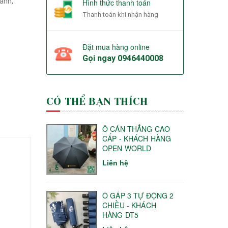
cánh,
Hình thức thanh toán
Thanh toán khi nhận hàng
Đặt mua hàng online
Gọi ngay
0946440008
CÓ THỂ BẠN THÍCH
Ô CÁN THẲNG CAO
CẤP - KHÁCH HÀNG
OPEN WORLD
Liên hệ
Ô GẤP 3 TỰ ĐỘNG 2
CHIỀU - KHÁCH
HÀNG DT5