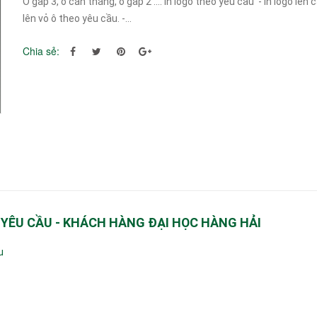
Ô gấp 3, ô cán thẳng, ô gấp 2 .... in logo theo yêu cầu - In logo lên 
lên vỏ ô theo yêu cầu. -...
Chia sẻ:
 YÊU CẦU - KHÁCH HÀNG ĐẠI HỌC HÀNG HẢI
ầu