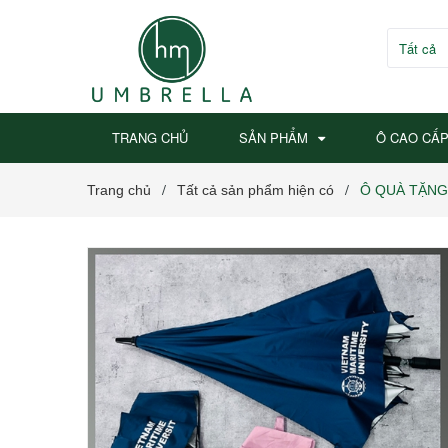
Tất cả
TRANG CHỦ
SẢN PHẨM
Ô CAO CẤ
Trang chủ
Tất cả sản phẩm hiện có
Ô QUÀ TẶNG
/
/