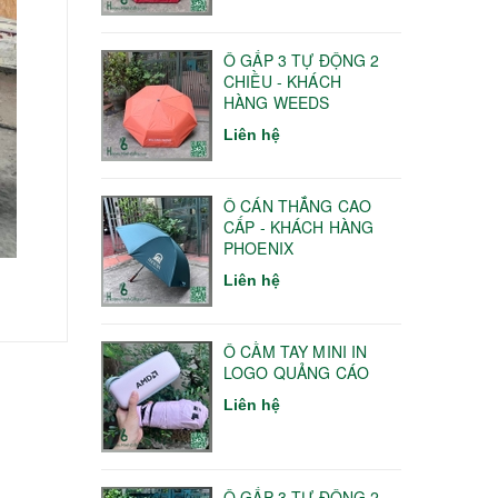
Ô GẤP 3 TỰ ĐỘNG 2
CHIỀU - KHÁCH
HÀNG WEEDS
Liên hệ
Ô CÁN THẲNG CAO
CẤP - KHÁCH HÀNG
PHOENIX
Liên hệ
Ô CẦM TAY MINI IN
LOGO QUẢNG CÁO
Liên hệ
Ô GẤP 3 TỰ ĐỘNG 2