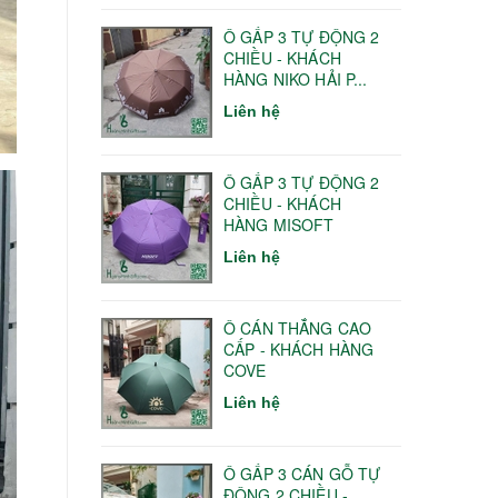
Ô GẤP 3 TỰ ĐỘNG 2
CHIỀU - KHÁCH
HÀNG NIKO HẢI P...
Liên hệ
Ô GẤP 3 TỰ ĐỘNG 2
CHIỀU - KHÁCH
HÀNG MISOFT
Liên hệ
Ô CÁN THẲNG CAO
CẤP - KHÁCH HÀNG
COVE
Liên hệ
Ô GẤP 3 CÁN GỖ TỰ
ĐỘNG 2 CHIỀU -