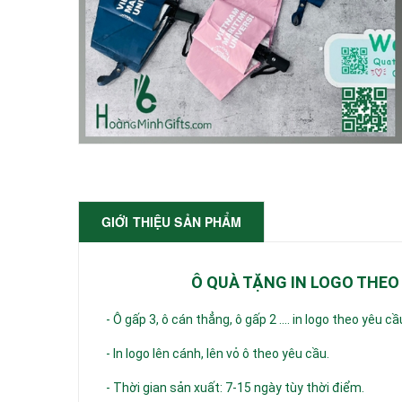
GIỚI THIỆU SẢN PHẨM
Ô QUÀ TẶNG IN LOGO THEO
- Ô gấp 3, ô cán thẳng, ô gấp 2 .... in logo theo yêu c
- In logo lên cánh, lên vỏ ô theo yêu cầu.
- Thời gian sản xuất: 7-15 ngày tùy thời điểm.