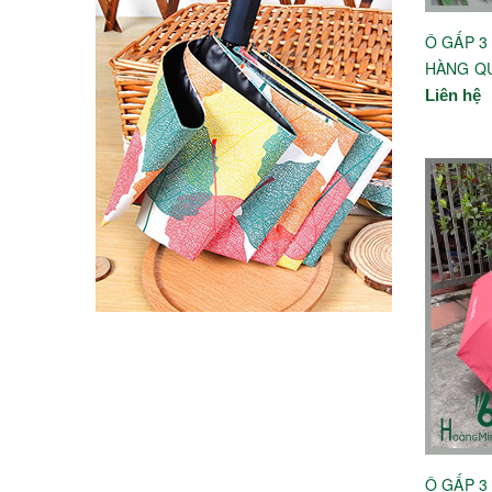
Ô GẤP 3
HÀNG Q
Liên hệ
Ô GẤP 3