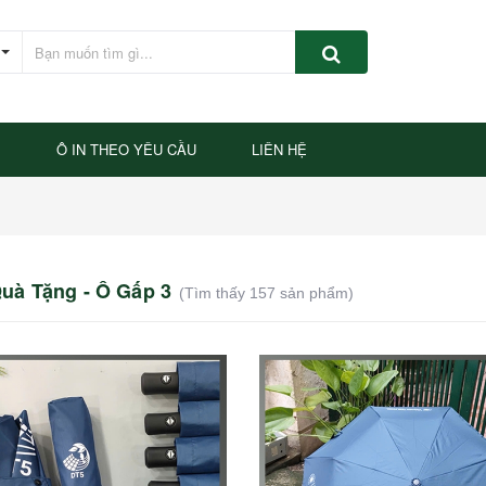
P
Ô IN THEO YÊU CẦU
LIÊN HỆ
uà Tặng - Ô Gấp 3
(Tìm thấy 157 sản phẩm)