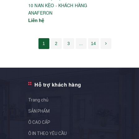
10 NAN KÈO - KHÁCH HÀNG
ANAFERON
Liên hệ
1
2
3
...
14
Hỗ trợ khách hàng
Trang chủ
SẢN PHẨM
Ô CAO CẤP
Ô IN THEO YÊU CẦU