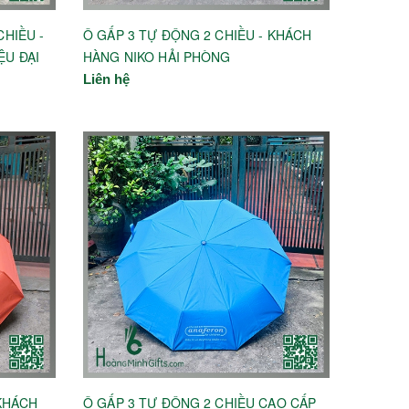
CHIỀU -
Ô GẤP 3 TỰ ĐỘNG 2 CHIỀU - KHÁCH
ỆU ĐẠI
HÀNG NIKO HẢI PHÒNG
Liên hệ
 KHÁCH
Ô GẤP 3 TỰ ĐỘNG 2 CHIỀU CAO CẤP