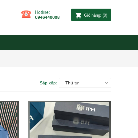
Hotline:
Giỏ hàng:
(
0
)
0946440008
Sắp xếp:
Thứ tự