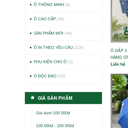
Ô THÔNG MINH
(8)
Ô CAO CẤP
(35)
SẢN PHẨM MỚI
(44)
Ô IN THEO YÊU CẦU
(229)
Ô GẤP 3
HÀNG D
PHỤ KIỆN CHO Ô
(3)
Liên hệ
Ô ĐỘC ĐÁO
(10)
GIÁ SẢN PHẨM
Giá dưới 100.000đ
100.000đ - 200.000đ