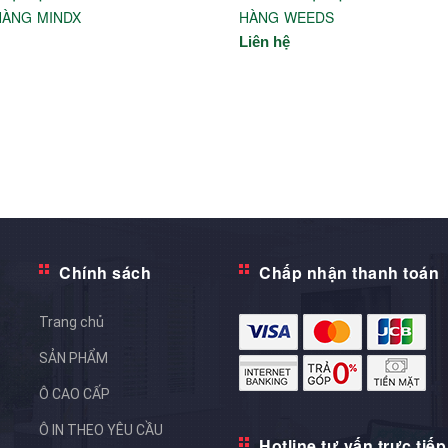
HÀNG MINDX
HÀNG WEEDS
Liên hệ
Chính sách
Chấp nhận thanh toán
Trang chủ
SẢN PHẨM
Ô CAO CẤP
Ô IN THEO YÊU CẦU
Hotline tư vấn trực tiếp