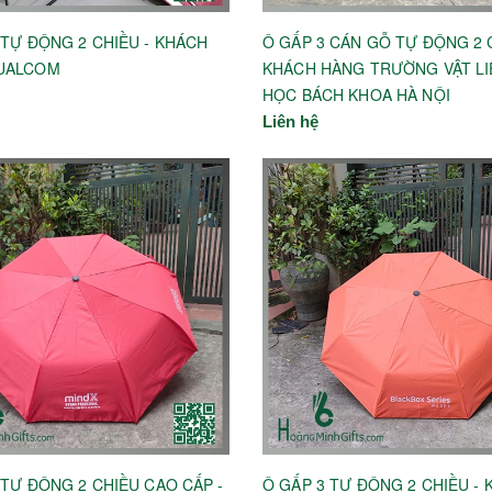
 TỰ ĐỘNG 2 CHIỀU - KHÁCH
Ô GẤP 3 CÁN GỖ TỰ ĐỘNG 2 
UALCOM
KHÁCH HÀNG TRƯỜNG VẬT LI
HỌC BÁCH KHOA HÀ NỘI
Liên hệ
 TỰ ĐỘNG 2 CHIỀU CAO CẤP -
Ô GẤP 3 TỰ ĐỘNG 2 CHIỀU -