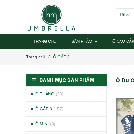
Tất cả
TRANG CHỦ
SẢN PHẨM
Ô CAO CẤ
Trang chủ
Ô GẤP 3
/
Ô Dù Q
DANH MỤC SẢN PHẨM
Ô THẲNG
(33)
Ô GẤP 3
(157)
Ô MINI
(8)