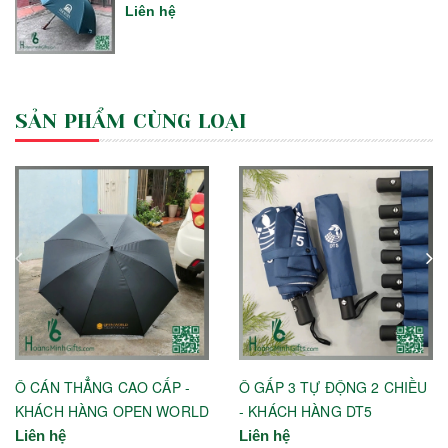
Liên hệ
SẢN PHẨM CÙNG LOẠI
Ô CÁN THẲNG CAO CẤP -
Ô GẤP 3 TỰ ĐỘNG 2 CHIỀU
KHÁCH HÀNG OPEN WORLD
- KHÁCH HÀNG DT5
Liên hệ
Liên hệ