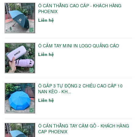
Ô CÁN THẲNG CAO CẤP - KHÁCH HÀNG
PHOENIX
Liên hệ
Ô CẦM TAY MINI IN LOGO QUẢNG CÁO
Liên hệ
Ô GẤP 3 TỰ ĐỘNG 2 CHIỀU CAO CẤP 10
NAN KÈO - KH...
Liên hệ
Ô CÁN THẲNG TAY CẦM GỖ - KHÁCH HÀNG
CAP PHOENIX