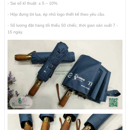
- Sai số kĩ thuật: ± 5 – 10%.
- Hộp đựng lót lụa, ép nhũ logo thiết kế theo yêu cầu.
- Số lượng đặt hàng tối thiểu 50 chiếc, thời gian sản xuất 7 -
15 ngày.