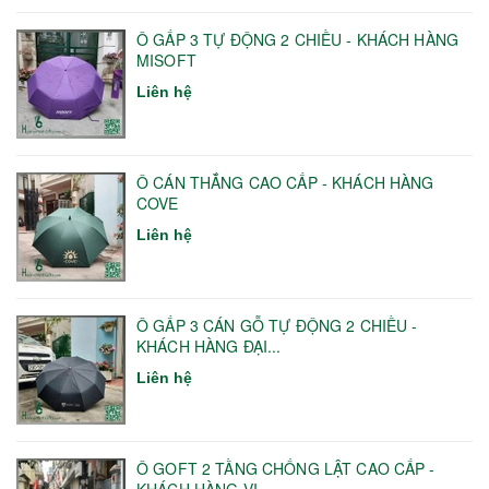
Ô GẤP 3 TỰ ĐỘNG 2 CHIỀU - KHÁCH HÀNG
MISOFT
Liên hệ
Ô CÁN THẲNG CAO CẤP - KHÁCH HÀNG
COVE
Liên hệ
Ô GẤP 3 CÁN GỖ TỰ ĐỘNG 2 CHIỀU -
KHÁCH HÀNG ĐẠI...
Liên hệ
Ô GOFT 2 TẦNG CHỐNG LẬT CAO CẤP -