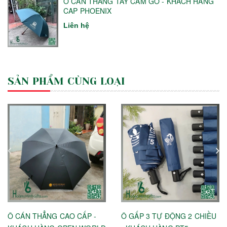
Ô CÁN THẲNG TAY CẦM GỖ - KHÁCH HÀNG
CAP PHOENIX
Liên hệ
SẢN PHẨM CÙNG LOẠI
Ô CÁN THẲNG CAO CẤP -
Ô GẤP 3 TỰ ĐỘNG 2 CHIỀU