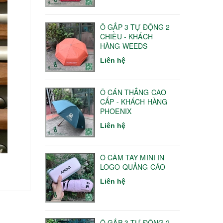
Ô GẤP 3 TỰ ĐỘNG 2
CHIỀU - KHÁCH
HÀNG WEEDS
Liên hệ
Ô CÁN THẲNG CAO
CẤP - KHÁCH HÀNG
PHOENIX
Liên hệ
Ô CẦM TAY MINI IN
LOGO QUẢNG CÁO
Liên hệ
Ô GẤP 3 TỰ ĐỘNG 2