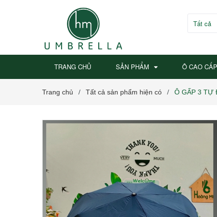
Tất cả
TRANG CHỦ
SẢN PHẨM
Ô CAO CẤ
Trang chủ
Tất cả sản phẩm hiện có
Ô GẤP 3 TỰ
/
/