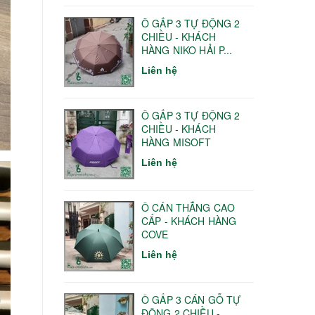
Ô GẤP 3 TỰ ĐỘNG 2
CHIỀU - KHÁCH
HÀNG NIKO HẢI P...
Liên hệ
Ô GẤP 3 TỰ ĐỘNG 2
CHIỀU - KHÁCH
HÀNG MISOFT
Liên hệ
Ô CÁN THẲNG CAO
CẤP - KHÁCH HÀNG
COVE
Liên hệ
Ô GẤP 3 CÁN GỖ TỰ
ĐỘNG 2 CHIỀU -