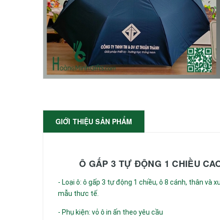
GIỚI THIỆU SẢN PHẨM
Ô GẤP 3 TỰ ĐỘNG 1 CHIỀU CA
- Loại ô: ô gấp 3 tự động 1 chiều, ô 8 cánh, thân và
mẫu thưc tế.
- Phụ kiện: vỏ ô in ấn theo yêu cầu