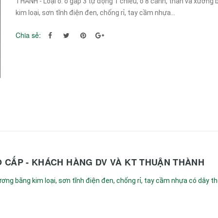
THÀNH - Loại ô: ô gấp 3 tự động 1 chiều, ô 8 cánh, thân và xương 
kim loại, sơn tĩnh điện đen, chống rỉ, tay cầm nhựa...
Chia sẻ:
O CẤP - KHÁCH HÀNG DV VÀ KT THUẬN THÀNH
 xương bằng kim loại, sơn tĩnh điện đen, chống rỉ, tay cầm nhựa có dây t