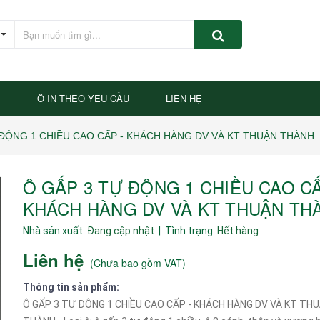
P
Ô IN THEO YÊU CẦU
LIÊN HỆ
 ĐỘNG 1 CHIỀU CAO CẤP - KHÁCH HÀNG DV VÀ KT THUẬN THÀNH
Ô GẤP 3 TỰ ĐỘNG 1 CHIỀU CAO CẤ
KHÁCH HÀNG DV VÀ KT THUẬN TH
Nhà sản xuất:
Đang cập nhật
| Tình trạng:
Hết hàng
Liên hệ
(
Chưa bao gồm VAT
)
Thông tin sản phẩm:
Ô GẤP 3 TỰ ĐỘNG 1 CHIỀU CAO CẤP - KHÁCH HÀNG DV VÀ KT TH