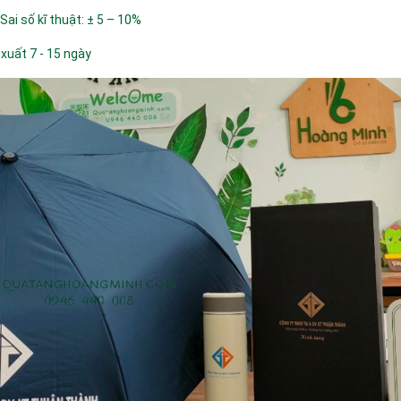
 Sai số kĩ thuật: ± 5 – 10%
 xuất 7 - 15 ngày