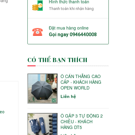
bằng
Hình thức thanh toán
Thanh toán khi nhận hàng
Đặt mua hàng online
Gọi ngay
0946440008
CÓ THỂ BẠN THÍCH
Ô CÁN THẲNG CAO
CẤP - KHÁCH HÀNG
OPEN WORLD
Liên hệ
heo
Ô GẤP 3 TỰ ĐỘNG 2
CHIỀU - KHÁCH
HÀNG DT5