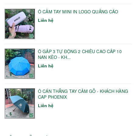
Ô CẦM TAY MINI IN LOGO QUẢNG CÁO
Liên hệ
Ô GẤP 3 TỰ ĐỘNG 2 CHIỀU CAO CẤP 10
NAN KÈO - KH...
Liên hệ
Ô CÁN THẲNG TAY CẦM GỖ - KHÁCH HÀNG
CAP PHOENIX
Liên hệ