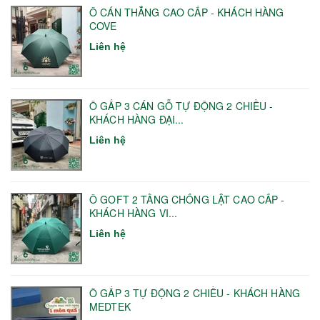
Ô CÁN THẲNG CAO CẤP - KHÁCH HÀNG
COVE
Liên hệ
Ô GẤP 3 CÁN GỖ TỰ ĐỘNG 2 CHIỀU -
KHÁCH HÀNG ĐẠI...
Liên hệ
Ô GOFT 2 TẦNG CHỐNG LẬT CAO CẤP -
KHÁCH HÀNG VI...
Liên hệ
Ô GẤP 3 TỰ ĐỘNG 2 CHIỀU - KHÁCH HÀNG
MEDTEK