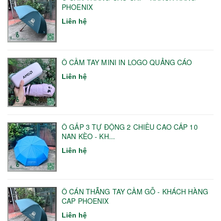
PHOENIX
Liên hệ
Ô CẦM TAY MINI IN LOGO QUẢNG CÁO
Liên hệ
Ô GẤP 3 TỰ ĐỘNG 2 CHIỀU CAO CẤP 10
NAN KÈO - KH...
Liên hệ
Ô CÁN THẲNG TAY CẦM GỖ - KHÁCH HÀNG
CAP PHOENIX
Liên hệ