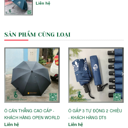
Liên hệ
SẢN PHẨM CÙNG LOẠI
Ô CÁN THẲNG CAO CẤP -
Ô GẤP 3 TỰ ĐỘNG 2 CHIỀU
KHÁCH HÀNG OPEN WORLD
- KHÁCH HÀNG DT5
Liên hệ
Liên hệ