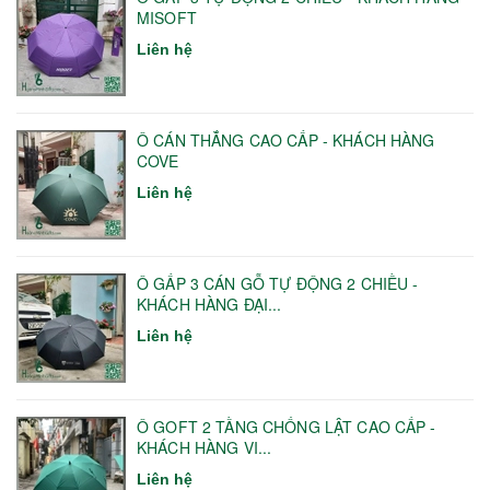
MISOFT
Liên hệ
Ô CÁN THẲNG CAO CẤP - KHÁCH HÀNG
COVE
Liên hệ
Ô GẤP 3 CÁN GỖ TỰ ĐỘNG 2 CHIỀU -
KHÁCH HÀNG ĐẠI...
Liên hệ
Ô GOFT 2 TẦNG CHỐNG LẬT CAO CẤP -
KHÁCH HÀNG VI...
Liên hệ