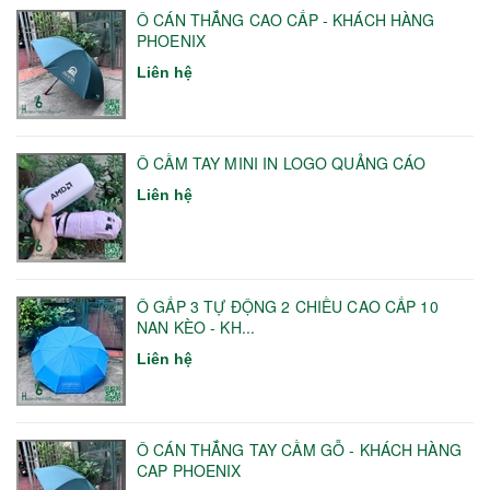
Ô CÁN THẲNG CAO CẤP - KHÁCH HÀNG
PHOENIX
Liên hệ
Ô CẦM TAY MINI IN LOGO QUẢNG CÁO
Liên hệ
Ô GẤP 3 TỰ ĐỘNG 2 CHIỀU CAO CẤP 10
NAN KÈO - KH...
Liên hệ
Ô CÁN THẲNG TAY CẦM GỖ - KHÁCH HÀNG
CAP PHOENIX