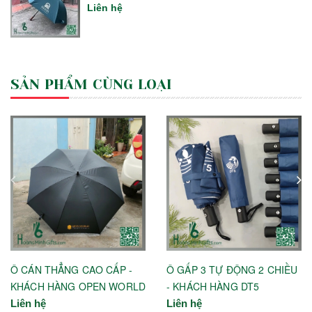
Liên hệ
SẢN PHẨM CÙNG LOẠI
Ô CÁN THẲNG CAO CẤP -
Ô GẤP 3 TỰ ĐỘNG 2 CHIỀU
KHÁCH HÀNG OPEN WORLD
- KHÁCH HÀNG DT5
Liên hệ
Liên hệ