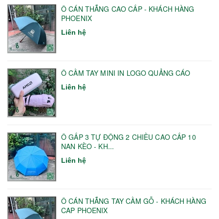
Ô CÁN THẲNG CAO CẤP - KHÁCH HÀNG
PHOENIX
Liên hệ
Ô CẦM TAY MINI IN LOGO QUẢNG CÁO
Liên hệ
Ô GẤP 3 TỰ ĐỘNG 2 CHIỀU CAO CẤP 10
NAN KÈO - KH...
Liên hệ
Ô CÁN THẲNG TAY CẦM GỖ - KHÁCH HÀNG
CAP PHOENIX