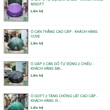
MISOFT
Liên hệ
Ô CÁN THẲNG CAO CẤP - KHÁCH HÀNG
COVE
Liên hệ
Ô GẤP 3 CÁN GỖ TỰ ĐỘNG 2 CHIỀU -
KHÁCH HÀNG ĐẠI...
Liên hệ
Ô GOFT 2 TẦNG CHỐNG LẬT CAO CẤP -
KHÁCH HÀNG VI...
Liên hệ