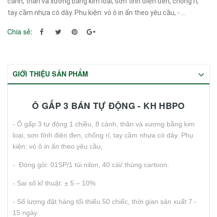
cánh, thân và xương bằng kim loại, sơn tĩnh điện đen, chống rỉ,
tay cầm nhựa có dây. Phụ kiện: vỏ ô in ấn theo yêu cầu, - ...
Chia sẻ:
GIỚI THIỆU SẢN PHẨM
Ô GẤP 3 BÁN TỰ ĐỘNG - KH HBPO
- Ô gấp 3 tự động 1 chiều, 8 cánh, thân và xương bằng kim
loại, sơn tĩnh điện đen, chống rỉ, tay cầm nhựa có dây. Phụ
kiện: vỏ ô in ấn theo yêu cầu,
- Đóng gói: 01SP/1 túi nilon, 40 cái/ thùng cartoon.
- Sai số kĩ thuật: ± 5 – 10%
- Số lượng đặt hàng tối thiểu 50 chiếc, thời gian sản xuất 7 -
15 ngày