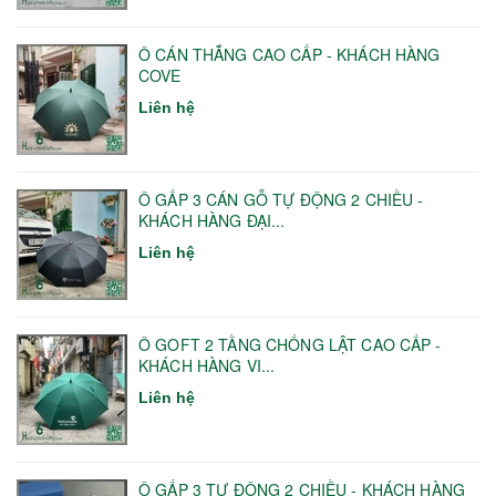
Ô CÁN THẲNG CAO CẤP - KHÁCH HÀNG
COVE
Liên hệ
Ô GẤP 3 CÁN GỖ TỰ ĐỘNG 2 CHIỀU -
KHÁCH HÀNG ĐẠI...
Liên hệ
Ô GOFT 2 TẦNG CHỐNG LẬT CAO CẤP -
KHÁCH HÀNG VI...
Liên hệ
Ô GẤP 3 TỰ ĐỘNG 2 CHIỀU - KHÁCH HÀNG