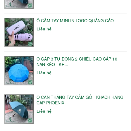
Ô CẦM TAY MINI IN LOGO QUẢNG CÁO
Liên hệ
Ô GẤP 3 TỰ ĐỘNG 2 CHIỀU CAO CẤP 10
NAN KÈO - KH...
Liên hệ
Ô CÁN THẲNG TAY CẦM GỖ - KHÁCH HÀNG
CAP PHOENIX
Liên hệ