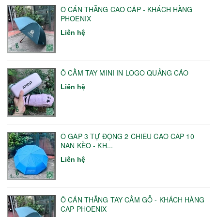
Ô CÁN THẲNG CAO CẤP - KHÁCH HÀNG
PHOENIX
Liên hệ
Ô CẦM TAY MINI IN LOGO QUẢNG CÁO
Liên hệ
Ô GẤP 3 TỰ ĐỘNG 2 CHIỀU CAO CẤP 10
NAN KÈO - KH...
Liên hệ
Ô CÁN THẲNG TAY CẦM GỖ - KHÁCH HÀNG
CAP PHOENIX