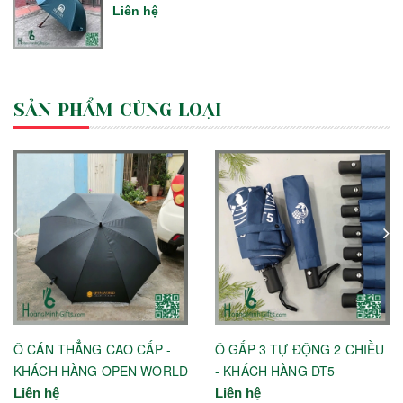
Liên hệ
SẢN PHẨM CÙNG LOẠI
Ô CÁN THẲNG CAO CẤP -
Ô GẤP 3 TỰ ĐỘNG 2 CHIỀU
KHÁCH HÀNG OPEN WORLD
- KHÁCH HÀNG DT5
Liên hệ
Liên hệ