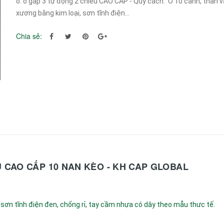
ô: ô gấp 3 tự động 2 chiều CAO CẤP - Quy cách: Ô 10 cánh, thân v
xương bằng kim loại, sơn tĩnh điện...
Chia sẻ:
U CAO CẤP 10 NAN KÈO - KH CAP GLOBAL
 sơn tĩnh điện đen, chống rỉ, tay cầm nhựa có dây theo mẫu thưc tế.