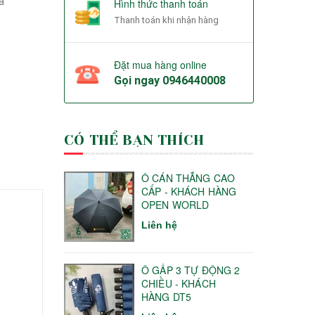
à
Hình thức thanh toán
Thanh toán khi nhận hàng
Đặt mua hàng online
Gọi ngay
0946440008
CÓ THỂ BẠN THÍCH
Ô CÁN THẲNG CAO
CẤP - KHÁCH HÀNG
OPEN WORLD
Liên hệ
Ô GẤP 3 TỰ ĐỘNG 2
CHIỀU - KHÁCH
HÀNG DT5