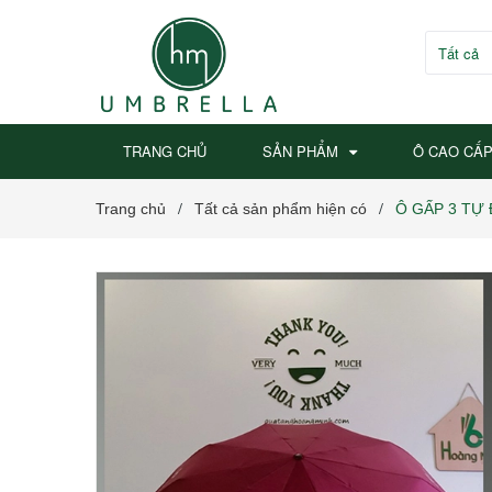
Tất cả
TRANG CHỦ
SẢN PHẨM
Ô CAO CẤ
Trang chủ
Tất cả sản phẩm hiện có
Ô GẤP 3 TỰ 
/
/