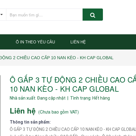
P
Ô IN THEO YÊU CẦU
LIÊN HỆ
ĐỘNG 2 CHIỀU CAO CẤP 10 NAN KÈO - KH CAP GLOBAL
Ô GẤP 3 TỰ ĐỘNG 2 CHIỀU CAO C
10 NAN KÈO - KH CAP GLOBAL
Nhà sản xuất:
Đang cập nhật
| Tình trạng:
Hết hàng
Liên hệ
(
Chưa bao gồm VAT
)
Thông tin sản phẩm:
Ô GẤP 3 TỰ ĐỘNG 2 CHIỀU CAO CẤP 10 NAN KÈO - KH CAP GLOBAL 