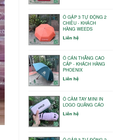
Ô GẤP 3 TỰ ĐỘNG 2
CHIỀU - KHÁCH
HÀNG WEEDS
Liên hệ
Ô CÁN THẲNG CAO
CẤP - KHÁCH HÀNG
PHOENIX
Liên hệ
Ô CẦM TAY MINI IN
LOGO QUẢNG CÁO
Liên hệ
Ô GẤP 3 TỰ ĐỘNG 2