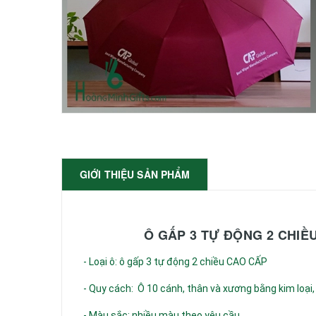
GIỚI THIỆU SẢN PHẨM
Ô GẤP 3 TỰ ĐỘNG 2 CHIỀ
- Loại ô: ô gấp 3 tự động 2 chiều CAO CẤP
- Quy cách: Ô 10 cánh, thân và xương bằng kim loại,
- Màu sắc: nhiều màu theo yêu cầu