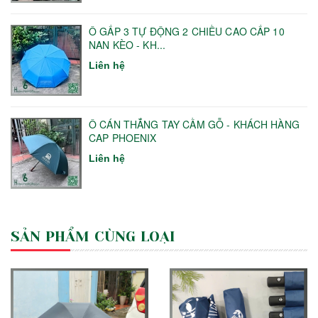
Ô GẤP 3 TỰ ĐỘNG 2 CHIỀU CAO CẤP 10
NAN KÈO - KH...
Liên hệ
Ô CÁN THẲNG TAY CẦM GỖ - KHÁCH HÀNG
CAP PHOENIX
Liên hệ
SẢN PHẨM CÙNG LOẠI