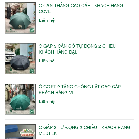
Ô CÁN THẲNG CAO CẤP - KHÁCH HÀNG
COVE
Liên hệ
Ô GẤP 3 CÁN GỖ TỰ ĐỘNG 2 CHIỀU -
KHÁCH HÀNG ĐẠI...
Liên hệ
Ô GOFT 2 TẦNG CHỐNG LẬT CAO CẤP -
KHÁCH HÀNG VI...
Liên hệ
Ô GẤP 3 TỰ ĐỘNG 2 CHIỀU - KHÁCH HÀNG
MEDTEK