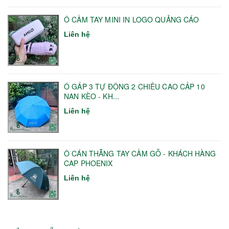
Ô CẦM TAY MINI IN LOGO QUẢNG CÁO
Liên hệ
Ô GẤP 3 TỰ ĐỘNG 2 CHIỀU CAO CẤP 10
NAN KÈO - KH...
Liên hệ
Ô CÁN THẲNG TAY CẦM GỖ - KHÁCH HÀNG
CAP PHOENIX
Liên hệ