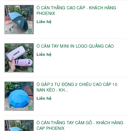
Ô CÁN THẲNG CAO CẤP - KHÁCH HÀNG
PHOENIX
Liên hệ
Ô CẦM TAY MINI IN LOGO QUẢNG CÁO
Liên hệ
Ô GẤP 3 TỰ ĐỘNG 2 CHIỀU CAO CẤP 10
NAN KÈO - KH...
Liên hệ
Ô CÁN THẲNG TAY CẦM GỖ - KHÁCH HÀNG
CAP PHOENIX