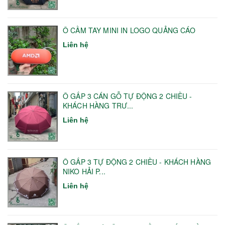
Ô CẦM TAY MINI IN LOGO QUẢNG CÁO
Liên hệ
Ô GẤP 3 CÁN GỖ TỰ ĐỘNG 2 CHIỀU -
KHÁCH HÀNG TRƯ...
Liên hệ
Ô GẤP 3 TỰ ĐỘNG 2 CHIỀU - KHÁCH HÀNG
NIKO HẢI P...
Liên hệ