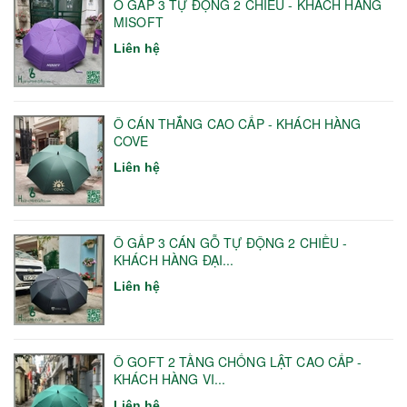
Ô GẤP 3 TỰ ĐỘNG 2 CHIỀU - KHÁCH HÀNG
MISOFT
Liên hệ
Ô CÁN THẲNG CAO CẤP - KHÁCH HÀNG
COVE
Liên hệ
Ô GẤP 3 CÁN GỖ TỰ ĐỘNG 2 CHIỀU -
KHÁCH HÀNG ĐẠI...
Liên hệ
Ô GOFT 2 TẦNG CHỐNG LẬT CAO CẤP -
KHÁCH HÀNG VI...
Liên hệ