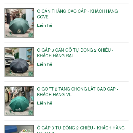
Ô CÁN THẲNG CAO CẤP - KHÁCH HÀNG
COVE
Liên hệ
Ô GẤP 3 CÁN GỖ TỰ ĐỘNG 2 CHIỀU -
KHÁCH HÀNG ĐẠI...
Liên hệ
Ô GOFT 2 TẦNG CHỐNG LẬT CAO CẤP -
KHÁCH HÀNG VI...
Liên hệ
Ô GẤP 3 TỰ ĐỘNG 2 CHIỀU - KHÁCH HÀNG