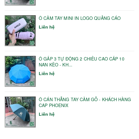
Ô CẦM TAY MINI IN LOGO QUẢNG CÁO
Liên hệ
Ô GẤP 3 TỰ ĐỘNG 2 CHIỀU CAO CẤP 10
NAN KÈO - KH...
Liên hệ
Ô CÁN THẲNG TAY CẦM GỖ - KHÁCH HÀNG
CAP PHOENIX
Liên hệ