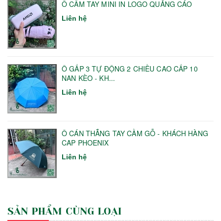
Ô CẦM TAY MINI IN LOGO QUẢNG CÁO
Liên hệ
Ô GẤP 3 TỰ ĐỘNG 2 CHIỀU CAO CẤP 10
NAN KÈO - KH...
Liên hệ
Ô CÁN THẲNG TAY CẦM GỖ - KHÁCH HÀNG
CAP PHOENIX
Liên hệ
SẢN PHẨM CÙNG LOẠI