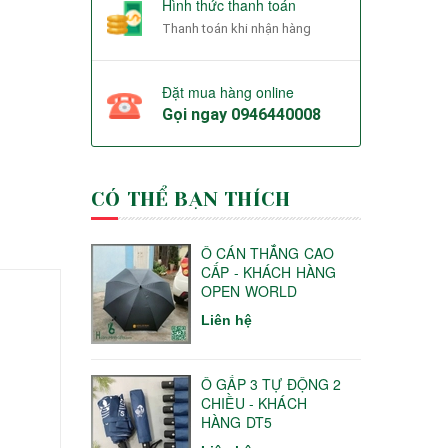
Hình thức thanh toán
Thanh toán khi nhận hàng
Đặt mua hàng online
Gọi ngay
0946440008
CÓ THỂ BẠN THÍCH
Ô CÁN THẲNG CAO
CẤP - KHÁCH HÀNG
OPEN WORLD
Liên hệ
Ô GẤP 3 TỰ ĐỘNG 2
CHIỀU - KHÁCH
HÀNG DT5