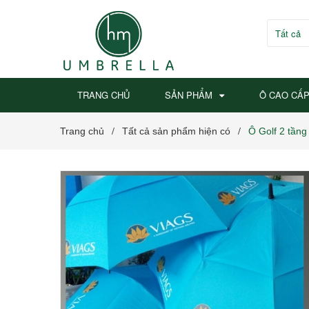
Tất cả
TRANG CHỦ
SẢN PHẨM
Ô CAO CẤ
Trang chủ
Tất cả sản phẩm hiện có
Ô Golf 2 tầng
/
/