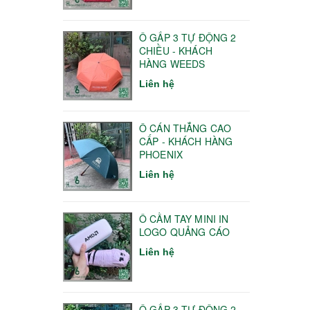
Ô GẤP 3 TỰ ĐỘNG 2
CHIỀU - KHÁCH
HÀNG WEEDS
Liên hệ
Ô CÁN THẲNG CAO
CẤP - KHÁCH HÀNG
PHOENIX
Liên hệ
Ô CẦM TAY MINI IN
LOGO QUẢNG CÁO
Liên hệ
Ô GẤP 3 TỰ ĐỘNG 2