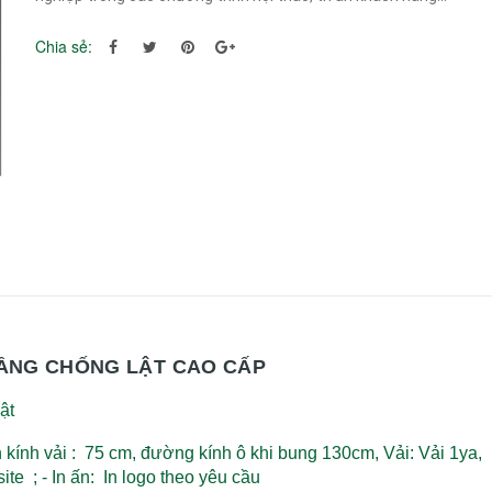
Chia sẻ:
TẦNG CHỐNG LẬT CAO CẤP
ật
n kính vải : 75 cm, đường kính ô khi bung 130cm,
Vải: Vải 1ya,
ite ;
- In ấn: In logo theo yêu cầu