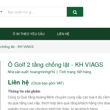
P
Ô IN THEO YÊU CẦU
LIÊN HỆ
 chống lật - KH VIAGS
Ô Golf 2 tầng chống lật - KH VIAGS
Nhà sản xuất:
hoangminhgifts
| Tình trạng:
Hết hàng
Liên hệ
(
Chưa bao gồm VAT
)
Thông tin sản phẩm:
Công ty Quà tặng Hoàng Minh chuyên cung cấp các loại ô dù cầm 
dù quà tặng cao cấp, thích hợp làm quà tặng khách hàng cho do
nghiệp trong các chương trình hội thảo, tri ân khách hàng...