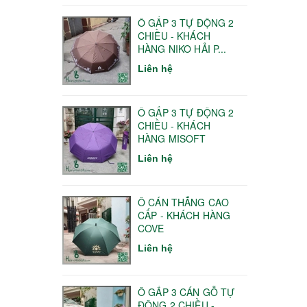
Ô GẤP 3 TỰ ĐỘNG 2
CHIỀU - KHÁCH
HÀNG NIKO HẢI P...
Liên hệ
Ô GẤP 3 TỰ ĐỘNG 2
CHIỀU - KHÁCH
HÀNG MISOFT
Liên hệ
Ô CÁN THẲNG CAO
CẤP - KHÁCH HÀNG
COVE
Liên hệ
Ô GẤP 3 CÁN GỖ TỰ
ĐỘNG 2 CHIỀU -