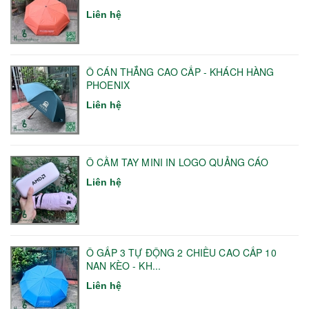
Liên hệ
Ô CÁN THẲNG CAO CẤP - KHÁCH HÀNG
PHOENIX
Liên hệ
Ô CẦM TAY MINI IN LOGO QUẢNG CÁO
Liên hệ
Ô GẤP 3 TỰ ĐỘNG 2 CHIỀU CAO CẤP 10
NAN KÈO - KH...
Liên hệ