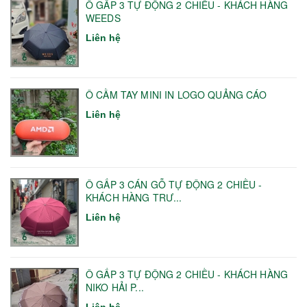
Ô GẤP 3 TỰ ĐỘNG 2 CHIỀU - KHÁCH HÀNG
WEEDS
Liên hệ
Ô CẦM TAY MINI IN LOGO QUẢNG CÁO
Liên hệ
Ô GẤP 3 CÁN GỖ TỰ ĐỘNG 2 CHIỀU -
KHÁCH HÀNG TRƯ...
Liên hệ
Ô GẤP 3 TỰ ĐỘNG 2 CHIỀU - KHÁCH HÀNG
NIKO HẢI P...
Liên hệ