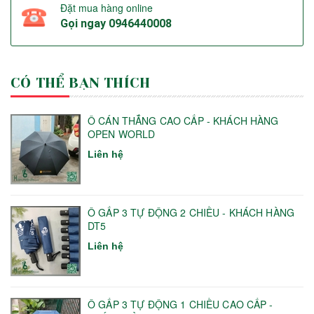
Đặt mua hàng online
Gọi ngay
0946440008
CÓ THỂ BẠN THÍCH
Ô CÁN THẲNG CAO CẤP - KHÁCH HÀNG
OPEN WORLD
Liên hệ
Ô GẤP 3 TỰ ĐỘNG 2 CHIỀU - KHÁCH HÀNG
DT5
Liên hệ
Ô GẤP 3 TỰ ĐỘNG 1 CHIỀU CAO CẤP -