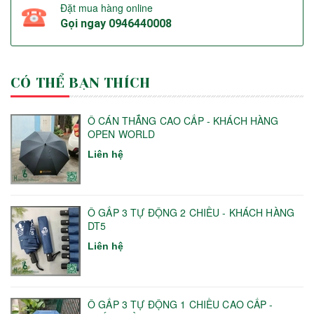
Đặt mua hàng online
Gọi ngay
0946440008
CÓ THỂ BẠN THÍCH
Ô CÁN THẲNG CAO CẤP - KHÁCH HÀNG
OPEN WORLD
Liên hệ
Ô GẤP 3 TỰ ĐỘNG 2 CHIỀU - KHÁCH HÀNG
DT5
Liên hệ
Ô GẤP 3 TỰ ĐỘNG 1 CHIỀU CAO CẤP -