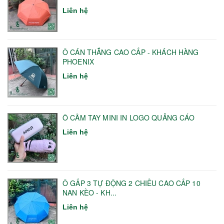
Liên hệ
Ô CÁN THẲNG CAO CẤP - KHÁCH HÀNG
PHOENIX
Liên hệ
Ô CẦM TAY MINI IN LOGO QUẢNG CÁO
Liên hệ
Ô GẤP 3 TỰ ĐỘNG 2 CHIỀU CAO CẤP 10
NAN KÈO - KH...
Liên hệ