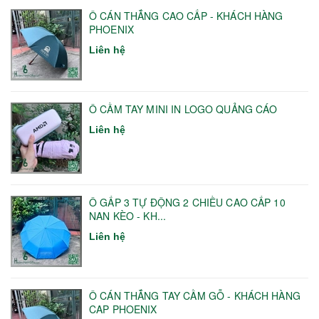
Ô CÁN THẲNG CAO CẤP - KHÁCH HÀNG
PHOENIX
Liên hệ
Ô CẦM TAY MINI IN LOGO QUẢNG CÁO
Liên hệ
Ô GẤP 3 TỰ ĐỘNG 2 CHIỀU CAO CẤP 10
NAN KÈO - KH...
Liên hệ
Ô CÁN THẲNG TAY CẦM GỖ - KHÁCH HÀNG
CAP PHOENIX