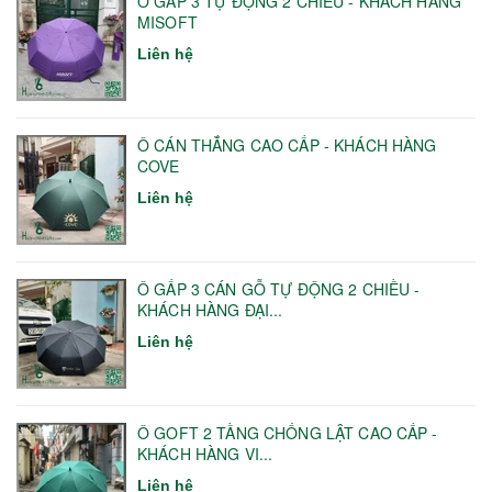
Ô GẤP 3 TỰ ĐỘNG 2 CHIỀU - KHÁCH HÀNG
MISOFT
Liên hệ
Ô CÁN THẲNG CAO CẤP - KHÁCH HÀNG
COVE
Liên hệ
Ô GẤP 3 CÁN GỖ TỰ ĐỘNG 2 CHIỀU -
KHÁCH HÀNG ĐẠI...
Liên hệ
Ô GOFT 2 TẦNG CHỐNG LẬT CAO CẤP -
KHÁCH HÀNG VI...
Liên hệ