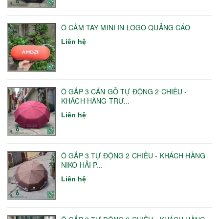
Ô CẦM TAY MINI IN LOGO QUẢNG CÁO
Liên hệ
Ô GẤP 3 CÁN GỖ TỰ ĐỘNG 2 CHIỀU -
KHÁCH HÀNG TRƯ...
Liên hệ
Ô GẤP 3 TỰ ĐỘNG 2 CHIỀU - KHÁCH HÀNG
NIKO HẢI P...
Liên hệ