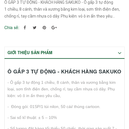
Ô GẤP 3 TỰ ĐỘNG - KHÁCH HÀNG SAKUKO - Ô gấp 3 tự động
1 chiều, 8 cánh, thân và xương bằng kim loại, sơn tĩnh điện đen,
chống rỉ, tay cầm nhựa có dây. Phụ kiện: vỏ ô in ấn theo yêu...
Chia sẻ:
GIỚI THIỆU SẢN PHẨM
Ô GẤP 3 TỰ ĐỘNG - KHÁCH HÀNG SAKUKO
- Ô gấp 3 tự động 1 chiều, 8 cánh, thân và xương bằng kim
loại, sơn tĩnh điện đen, chống rỉ, tay cầm nhựa có dây. Phụ
kiện: vỏ ô in ấn theo yêu cầu,
- Đóng gói: 01SP/1 túi nilon, 50 cái/ thùng cartoon.
- Sai số kĩ thuật: ± 5 – 10%
- Số lượng đặt hàng tối thiểu 50 chiếc, thời gian sản xuất 7 -