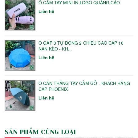
Ô CẦM TAY MINI IN LOGO QUẢNG CÁO
Liên hệ
Ô GẤP 3 TỰ ĐỘNG 2 CHIỀU CAO CẤP 10
NAN KÈO - KH...
Liên hệ
Ô CÁN THẲNG TAY CẦM GỖ - KHÁCH HÀNG
CAP PHOENIX
Liên hệ
SẢN PHẨM CÙNG LOẠI