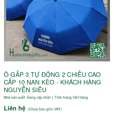
Ô GẤP 3 TỰ ĐỘNG 2 CHIỀU CAO
CẤP 10 NAN KÈO - KHÁCH HÀNG
NGUYỄN SIÊU
Nhà sản xuất:
Đang cập nhật
| Tình trạng:
Hết hàng
Liên hệ
(
Chưa bao gồm VAT
)