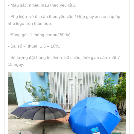
- Màu sắc: nhiều màu theo yêu cầu.
- Phụ kiện: vỏ ô in ấn theo yêu cầu / Hộp giấy xi cao cấp ép
nhũ logo trên thân hộp.
- Đóng gói: 1 thùng carton/ 50 bộ.
- Sai số kĩ thuật: ± 5 – 10%.
- Số lượng đặt hàng tối thiểu: 50 chiếc, thời gian sản xuất 7 -
15 ngày.