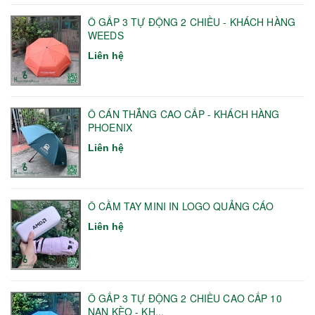
Ô GẤP 3 TỰ ĐỘNG 2 CHIỀU - KHÁCH HÀNG
WEEDS
Liên hệ
Ô CÁN THẲNG CAO CẤP - KHÁCH HÀNG
PHOENIX
Liên hệ
Ô CẦM TAY MINI IN LOGO QUẢNG CÁO
Liên hệ
Ô GẤP 3 TỰ ĐỘNG 2 CHIỀU CAO CẤP 10
NAN KÈO - KH...