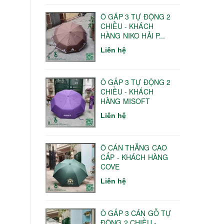
Ô GẤP 3 TỰ ĐỘNG 2
CHIỀU - KHÁCH
HÀNG NIKO HẢI P...
Liên hệ
Ô GẤP 3 TỰ ĐỘNG 2
CHIỀU - KHÁCH
HÀNG MISOFT
Liên hệ
Ô CÁN THẲNG CAO
CẤP - KHÁCH HÀNG
COVE
Liên hệ
Ô GẤP 3 CÁN GỖ TỰ
ĐỘNG 2 CHIỀU -