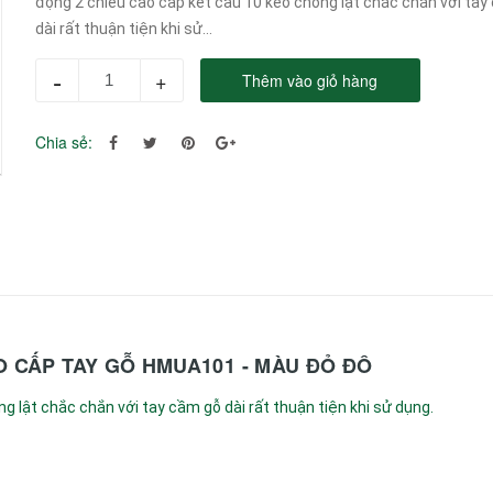
động 2 chiều cao cấp kết cầu 10 kèo chống lật chắc chắn với tay
dài rất thuận tiện khi sử...
-
+
Thêm vào giỏ hàng
Chia sẻ:
O CẤP TAY GỖ HMUA101 - MÀU ĐỎ ĐÔ
g lật chắc chắn với tay cầm gỗ dài rất thuận tiện khi sử dụng.