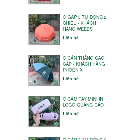
Ô GẤP 3 TỰ ĐỘNG 2
CHIỀU - KHÁCH
HÀNG WEEDS
Liên hệ
Ô CÁN THẲNG CAO
CẤP - KHÁCH HÀNG
PHOENIX
Liên hệ
Ô CẦM TAY MINI IN
LOGO QUẢNG CÁO
Liên hệ
Ô GẤP 3 TỰ ĐỘNG 2