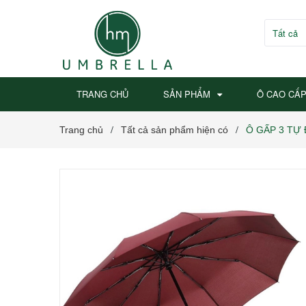
Tất cả
TRANG CHỦ
SẢN PHẨM
Ô CAO CẤ
Trang chủ
Tất cả sản phẩm hiện có
Ô GẤP 3 TỰ
/
/