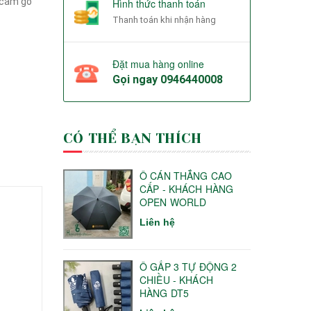
 cầm gỗ
Hình thức thanh toán
Thanh toán khi nhận hàng
Đặt mua hàng online
Gọi ngay
0946440008
CÓ THỂ BẠN THÍCH
Ô CÁN THẲNG CAO
CẤP - KHÁCH HÀNG
OPEN WORLD
Liên hệ
Ô GẤP 3 TỰ ĐỘNG 2
CHIỀU - KHÁCH
HÀNG DT5