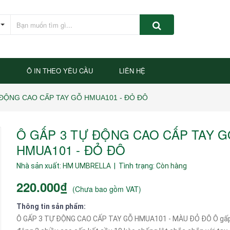
P
Ô IN THEO YÊU CẦU
LIÊN HỆ
 ĐỘNG CAO CẤP TAY GỖ HMUA101 - ĐỎ ĐÔ
Ô GẤP 3 TỰ ĐỘNG CAO CẤP TAY 
HMUA101 - ĐỎ ĐÔ
Nhà sản xuất:
HM UMBRELLA
| Tình trạng:
Còn hàng
220.000₫
(
Chưa bao gồm VAT
)
Thông tin sản phẩm:
Ô GẤP 3 TỰ ĐỘNG CAO CẤP TAY GỖ HMUA101 - MÀU ĐỎ ĐÔ Ô gấp